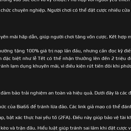
tổ chức chuyên nghiệp. Người chơi có thể đặt cược nhiều cửa 
ến mãi hấp dẫn, giúp người chơi tăng vốn cược. Kết hợp mẹ
ường tặng 100% giá trị nạp lần đầu, nhưng cần đọc kỹ điề
n đặc biệt như lễ Tết có thể nhận thưởng lên đến 2 triệu
ánh lạm dụng khuyến mãi, vì điều kiện rút tiền đôi khi phức
đảm bảo trải nghiệm an toàn và hiệu quả. Dưới đây là các đ
 thức của Bia66 để tránh lừa đảo. Các link giả mạo có thể đá
p, bật xác thực hai yếu tố (2FA). Điều này giúp bảo vệ tài
 kèo và trận đấu. Hiểu luật giúp tránh sai lầm khi đặt cược 