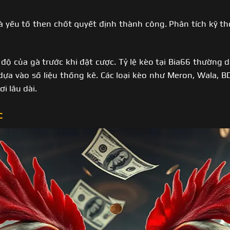
à yếu tố then chốt quyết định thành công. Phân tích kỹ thô
 độ của gà trước khi đặt cược. Tỷ lệ kèo tại Bia66 thường 
dựa vào số liệu thống kê. Các loại kèo như Meron, Wala, B
i lâu dài.
c