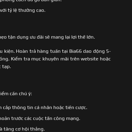
với tỷ lệ thưởng cao.
o tận dụng ưu đãi sẽ mang lại lợi thế lớn.
u kiện. Hoàn trả hàng tuần tại Bia66 dao động 5-
 đồng. Kiểm tra mục khuyến mãi trên website hoặc
 tạp.
iểm cần chú ý:
nh cắp thông tin cá nhân hoặc tiền cược.
 khoản trước các cuộc tấn công mạng.
và tăng cơ hội thắng.