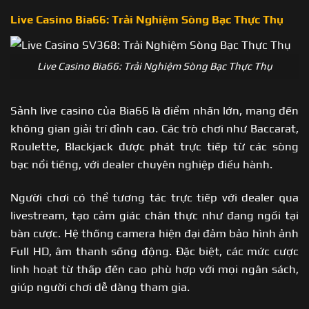
Live Casino Bia66: Trải Nghiệm Sòng Bạc Thực Thụ
Live Casino Bia66: Trải Nghiệm Sòng Bạc Thực Thụ
Sảnh live casino của Bia66 là điểm nhấn lớn, mang đến
không gian giải trí đỉnh cao. Các trò chơi như Baccarat,
Roulette, Blackjack được phát trực tiếp từ các sòng
bạc nổi tiếng, với dealer chuyên nghiệp điều hành.
Người chơi có thể tương tác trực tiếp với dealer qua
livestream, tạo cảm giác chân thực như đang ngồi tại
bàn cược. Hệ thống camera hiện đại đảm bảo hình ảnh
Full HD, âm thanh sống động. Đặc biệt, các mức cược
linh hoạt từ thấp đến cao phù hợp với mọi ngân sách,
giúp người chơi dễ dàng tham gia.