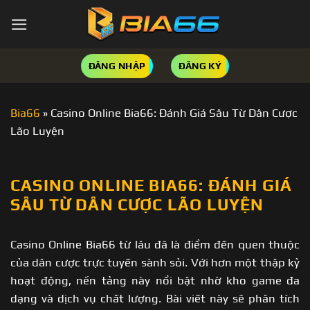
Bỏ
qua
nội
dung
ĐĂNG NHẬP
ĐĂNG KÝ
Bia66
»
Casino Online Bia66: Đánh Giá Sâu Từ Dân Cược
Lão Luyện
CASINO ONLINE BIA66: ĐÁNH GIÁ
SÂU TỪ DÂN CƯỢC LÃO LUYỆN
Casino Online Bia66 từ lâu đã là điểm đến quen thuộc
của dân cược trực tuyến sành sỏi. Với hơn một thập kỷ
hoạt động, nền tảng này nổi bật nhờ kho game đa
dạng và dịch vụ chất lượng. Bài viết này sẽ phân tích