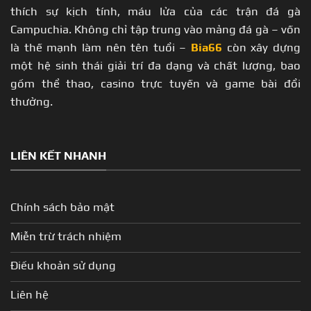
thích sự kịch tính, máu lửa của các trận đá gà
Campuchia. Không chỉ tập trung vào mảng đá gà – vốn
là thế mạnh làm nên tên tuổi –
Bia66
còn xây dựng
một hệ sinh thái giải trí đa dạng và chất lượng, bao
gồm thể thao, casino trực tuyến và game bài đổi
thưởng.
LIÊN KẾT NHANH
Chính sách bảo mật
Miễn trừ trách nhiệm
Điều khoản sử dụng
Liên hệ