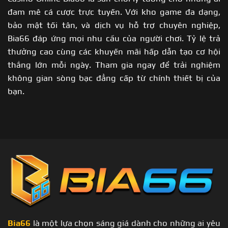
đam mê cá cược trực tuyến. Với kho game đa dạng,
bảo mật tối tân, và dịch vụ hỗ trợ chuyên nghiệp,
Bia66 đáp ứng mọi nhu cầu của người chơi. Tỷ lệ trả
thưởng cao cùng các khuyến mãi hấp dẫn tạo cơ hội
thắng lớn mỗi ngày. Tham gia ngay để trải nghiệm
không gian sòng bạc đẳng cấp từ chính thiết bị của
bạn.
Bia66
là một lựa chọn sáng giá dành cho những ai yêu